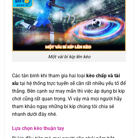
Một vài bí kíp lên kèo
Các tân binh khi tham gia hai loại
kèo chấp và tài
xỉu
tại hệ thống trực tuyến sẽ cần rất nhiều yếu tố để
thắng. Bên cạnh sự may mắn thì việc áp dụng bí kíp
chơi cũng rất quan trọng. Vì vậy mà mọi người hãy
tham khảo ngay những bí kíp chúng tôi chia sẻ
nhanh dưới đây nhé.
Lựa chọn kèo thuận tay