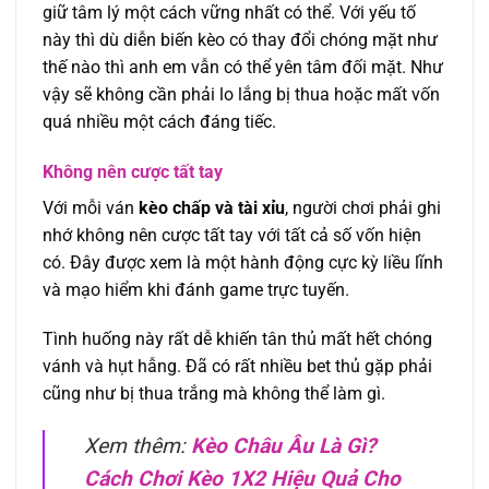
giữ tâm lý một cách vững nhất có thể. Với yếu tố
này thì dù diễn biến kèo có thay đổi chóng mặt như
thế nào thì anh em vẫn có thể yên tâm đối mặt. Như
vậy sẽ không cần phải lo lắng bị thua hoặc mất vốn
quá nhiều một cách đáng tiếc.
Không nên cược tất tay
Với mỗi ván
kèo chấp và tài xỉu
, người chơi phải ghi
nhớ không nên cược tất tay với tất cả số vốn hiện
có. Đây được xem là một hành động cực kỳ liều lĩnh
và mạo hiểm khi đánh game trực tuyến.
Tình huống này rất dễ khiến tân thủ mất hết chóng
vánh và hụt hẫng. Đã có rất nhiều bet thủ gặp phải
cũng như bị thua trắng mà không thể làm gì.
Xem thêm:
Kèo Châu Âu Là Gì?
Cách Chơi Kèo 1X2 Hiệu Quả Cho