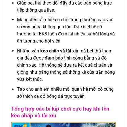
Giúp bet thủ theo dõi đầy đủ các trận bóng trực
tiếp thông qua live.
Mang đến rất nhiều cơ hội trúng thưởng cao với
số vốn bỏ ra không quá lớn. Đặc biệt hệ số
thưởng tại BK8 luôn đem lại nhiều sự hài lòng và
ấn tượng cho hội viên.
Những ván
kèo chấp và tài xỉu
mà bet thủ tham
gia đều được đảm bảo tính công bằng và độ
chính xác. Hệ thống sẽ đưa ra kết quả chuẩn và
giống như bảng thông số thống kê của trận bóng
vừa kết thúc.
Tạo cho anh em nhiều mối quan hệ mới có cùng
sở thích cá độ bóng đá trực tuyến.
Tổng hợp các bí kíp chơi cực hay khi lên
kèo chấp và tài xỉu