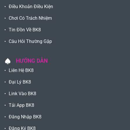
Điều Khoản Điều Kiện
Chơi Có Trách Nhiệm
Tin Đồn Về BK8
Câu Hỏi Thường Gặp
HƯỚNG DẪN
Liên Hệ BK8
Đại Lý BK8
Link Vào BK8
Tải App BK8
Đăng Nhập BK8
Đăng Ký BK8