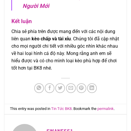
Người Mới
Kết luận
Chia sẻ phía trên được mang đến với các nội dung
liên quan
kèo chấp và tài xỉu
. Chúng tôi đã cập nhật
cho mọi người chi tiết với nhiều góc nhìn khác nhau
về hai loại hình cá độ này. Mong rằng anh em sẽ
hiểu được và có cho mình loại kèo phù hợp để chơi
tốt hơn tại BK8 nhé.
This entry was posted in
Tin Tức BK8
. Bookmark the
permalink
.