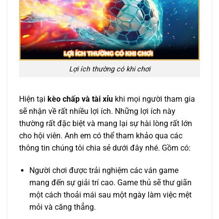
Lợi ích thường có khi chơi
Hiện tại
kèo chấp và tài xỉu
khi mọi người tham gia
sẽ nhận về rất nhiều lợi ích. Những lợi ích này
thường rất đặc biệt và mang lại sự hài lòng rất lớn
cho hội viên. Anh em có thể tham khảo qua các
thông tin chúng tôi chia sẻ dưới đây nhé. Gồm có:
Người chơi được trải nghiệm các ván game
mang đến sự giải trí cao. Game thủ sẽ thư giãn
một cách thoải mái sau một ngày làm việc mệt
mỏi và căng thẳng.