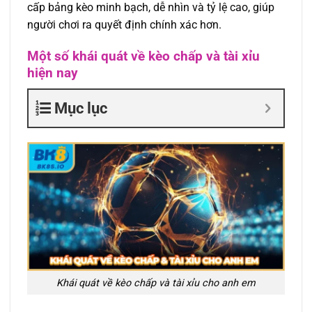
cấp bảng kèo minh bạch, dễ nhìn và tỷ lệ cao, giúp
người chơi ra quyết định chính xác hơn.
Một số khái quát về kèo chấp và tài xỉu
hiện nay
Mục lục
Khái quát về kèo chấp và tài xỉu cho anh em