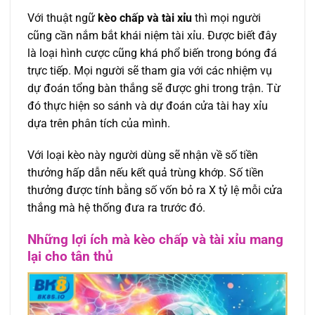
Với thuật ngữ
kèo chấp và tài xỉu
thì mọi người
cũng cần nắm bắt khái niệm tài xỉu. Được biết đây
là loại hình cược cũng khá phổ biến trong bóng đá
trực tiếp. Mọi người sẽ tham gia với các nhiệm vụ
dự đoán tổng bàn thắng sẽ được ghi trong trận. Từ
đó thực hiện so sánh và dự đoán cửa tài hay xỉu
dựa trên phân tích của mình.
Với loại kèo này người dùng sẽ nhận về số tiền
thưởng hấp dẫn nếu kết quả trùng khớp. Số tiền
thưởng được tính bằng số vốn bỏ ra X tỷ lệ mỗi cửa
thắng mà hệ thống đưa ra trước đó.
Những lợi ích mà kèo chấp và tài xỉu mang
lại cho tân thủ